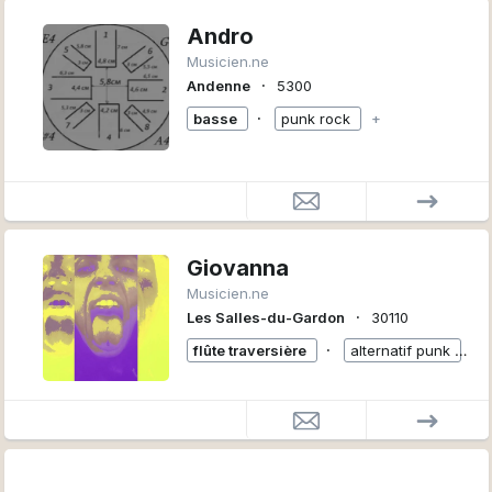
Andro
Musicien.ne
∙
Andenne
5300
∙
basse
punk rock
+
Giovanna
Musicien.ne
∙
Les Salles-du-Gardon
30110
∙
flûte traversière
alternatif punk
+