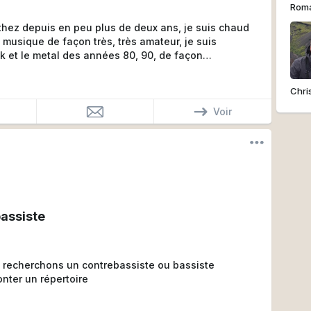
Rom
 depuis en peu plus de deux ans, je suis chaud
sique de façon très, très amateur, je suis
ck et le metal des années 80, 90, de façon
 et interpelé pour le Thrash, le Death, et le Black, si
 vous,
Chri
Voir
assiste
t recherchons un contrebassiste ou bassiste
nter un répertoire