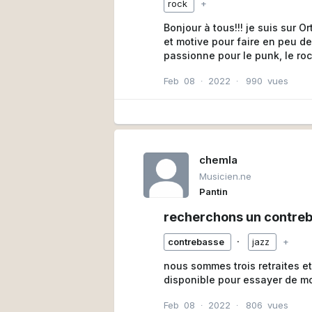
rock
+
Bonjour à tous!!! je suis sur Orthez
et motive pour faire en peu de mu
passionne pour le punk, le ro
particulière je suis très motive
Feb
08
∙
2022
∙
990
vues
quelqu'un sur Orthez et chaud!!! je suis aussi chaud, bonne journeé à
Carlos
chemla
Musicien.ne
Pantin
recherchons un contreb
∙
contrebasse
jazz
+
nous sommes trois retraites e
disponible pour essayer de mo
Feb
08
∙
2022
∙
806
vues