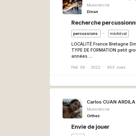
Musicien.ne
Dinan
Recherche percussionn
∙
percussions
médiéval
LOCALITÉ France Bretagne Di
TYPE DE FORMATION petit group
années
Répétitions 1 par mois environ
Feb
09
∙
2022
∙
953
vues
Animations médiévales de rue 
INSTRUMENTS DEMANDÉS percu
fournit les instruments
NIVEAU INSTRUMENTAL MINIMUM
marcher, danser, communiquer
MODALITÉS de DÉDOMMAGEMENT 
Carlos CUAN ARDILA
Musicien.ne
Orthez
Envie de jouer