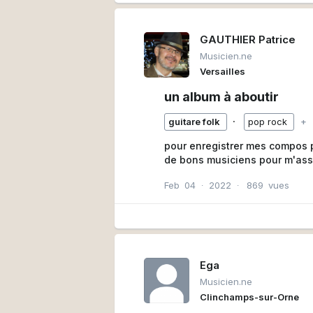
GAUTHIER Patrice
Musicien.ne
Versailles
un album à aboutir
∙
guitare folk
pop rock
+
pour enregistrer mes compos po
de bons musiciens pour m'assi
Feb
04
∙
2022
∙
869
vues
Ega
Musicien.ne
Clinchamps-sur-Orne