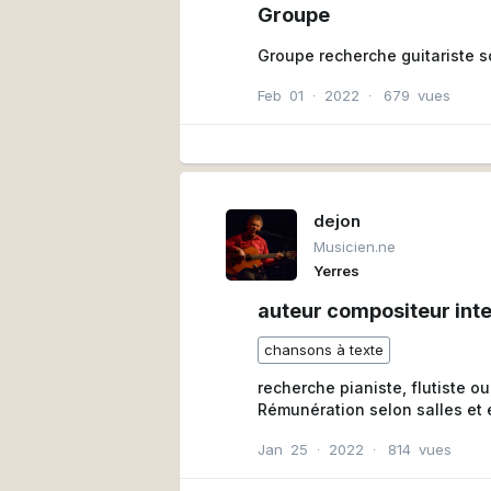
Groupe
Groupe recherche guitaris
Feb
01
∙
2022
∙
679
vues
dejon
Musicien.ne
Yerres
auteur compositeur int
chansons à texte
recherche pianiste, flutiste o
Rémunération selon salles et e
Jan
25
∙
2022
∙
814
vues