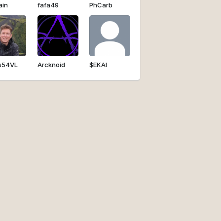
ain
fafa49
PhCarb
s54VL
Arcknoid
$EKAI