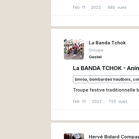
Feb
11
∙
2022
∙
680
vues
La Banda Tchok
Groupe
Gestel
La BANDA TCHOK - Anim
biniou, bombardes hautbois, c
Troupe festive traditionnelle 
Feb
10
∙
2022
∙
755
vues
Hervé Bidard Compag