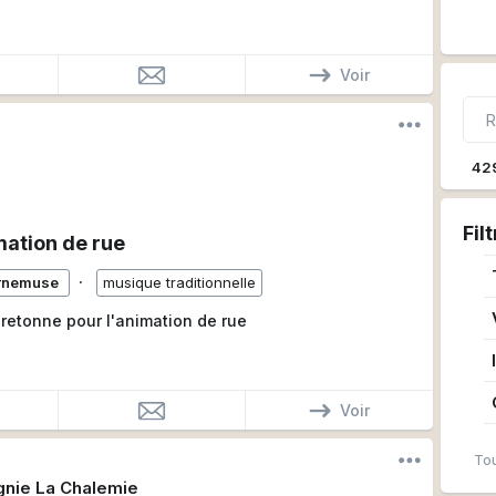
Voir
42
Fil
ation de rue
∙
ornemuse
musique traditionnelle
bretonne pour l'animation de rue
Voir
Tou
nie La Chalemie