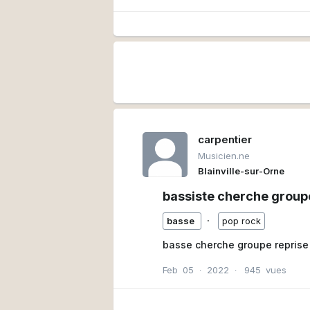
carpentier
Musicien.ne
Blainville-sur-Orne
bassiste cherche group
∙
basse
pop rock
basse cherche groupe reprise 
Feb
05
∙
2022
∙
945
vues