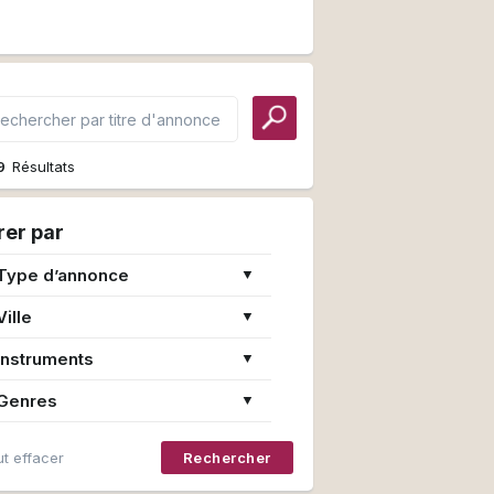
9
Résultats
trer par
Type d’annonce
▼
Ville
▼
Instruments
▼
Genres
▼
t effacer
Rechercher