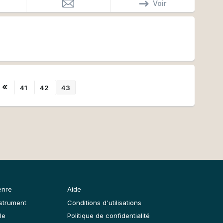
Voir
«
41
42
43
enre
Aide
nstrument
Conditions d'utilisations
le
Politique de confidentialité