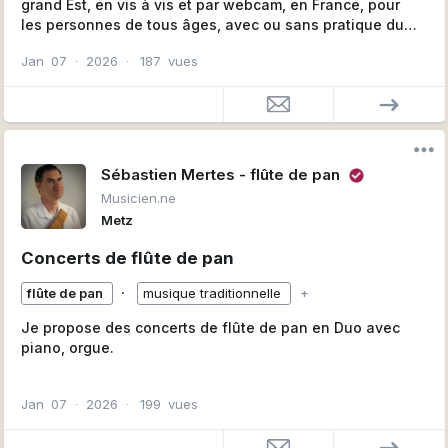
grand Est, en vis à vis et par webcam, en France, pour
les personnes de tous âges, avec ou sans pratique du
solgège.
Jan
07
∙
2026
∙
187
vues
Plus d'information :
https://sebastienmertes-flutedepan.fr
Sébastien Mertes - flûte de pan
Musicien.ne
Metz
Concerts de flûte de pan
∙
flûte de pan
musique traditionnelle
+
Je propose des concerts de flûte de pan en Duo avec
piano, orgue.
Je suis également disponible pour jouer avec
Jan
07
∙
2026
∙
199
vues
ensembles instrumentaux de type "orchestre
symphonique, d'harmonie, etc