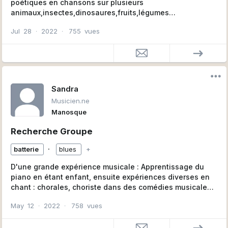
poétiques en chansons sur plusieurs
animaux,insectes,dinosaures,fruits,légumes
Pour faire CD et le publier et aussi pour monter un
Jul
28
∙
2022
∙
755
vues
spectacle de chanson et de danse , ce projet est
ludique pour enfant de 7 a 77 ans , merci
Sandra
Musicien.ne
Manosque
Recherche Groupe
∙
batterie
blues
+
D'une grande expérience musicale : Apprentissage du
piano en étant enfant, ensuite expériences diverses en
chant : chorales, choriste dans des comédies musicales,
cours de chant et spectacles, apprentissage de la
May
12
∙
2022
∙
758
vues
batterie et du cajon, guitare sèche d'accompagnement
en autodidacte pour m'accompagner au chant. Diverses
expériences dans différents groupes : groupe de