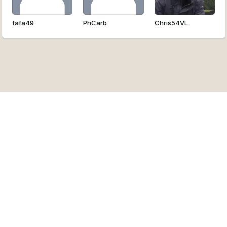
fafa49
PhCarb
Chris54VL
Trouver des artistes
Voir les annonces
Postuler aux événements
Découvrir de la musique
Suivez nous sur Facebook
Artistes par genre