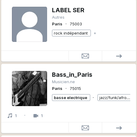
LABEL SER
Autres
∙
Paris
75003
rock indépendant
+
Bass_in_Paris
Musicien.ne
∙
Paris
75015
∙
basse electrique
jazz/funk/afro/latino
·
1
1