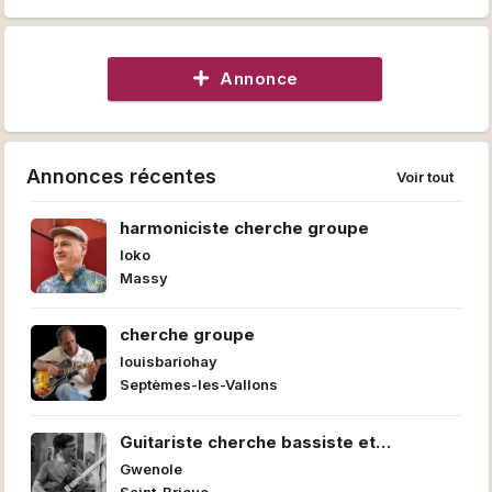
Annonce
Annonces récentes
Voir tout
harmoniciste cherche groupe
loko
Massy
cherche groupe
louisbariohay
Septèmes-les-Vallons
Guitariste cherche bassiste et
batteur/euse pour former un power trio
Gwenole
Saint-Brieuc