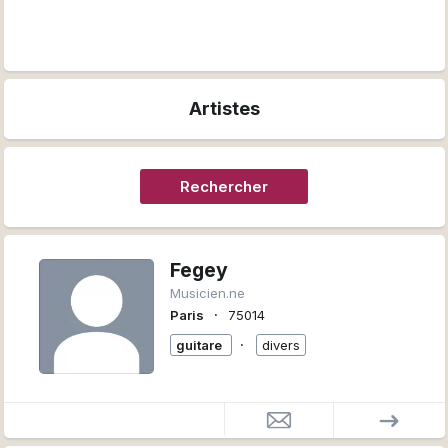
Artistes
Rechercher
Fegey
Musicien.ne
∙
Paris
75014
∙
guitare
divers