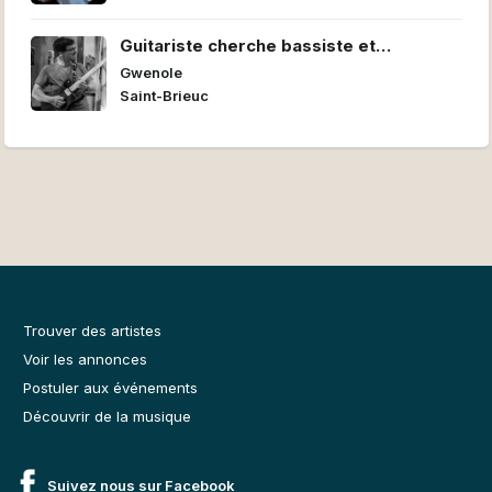
Guitariste cherche bassiste et
batteur/euse pour former un power trio
Gwenole
Saint-Brieuc
Trouver des artistes
Voir les annonces
Postuler aux événements
Découvrir de la musique
Suivez nous sur Facebook