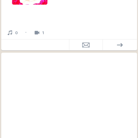
Comédienne et chanteuse professionnelle, Laurence
·
0
1
Flahault a une grande expérience de la scène et de
nombreux concerts à son actif, dans toute la France.
Elle travaille pour : la télévision (rôles dans de nombreux
téléfilms), le cinéma, le théâtre, l’opérette,
l’évènementiel, la vidéo institutionnelle, le théâtre en
entreprise, la voix-off.
Soprano dramatique, elle joue de son larynx, comme d’un
instrument aux possibilités infinies, tant dans la voix
chantée que parlée.
S’associant à divers musiciens et compositeurs, elle
explore avec délectation des styles musicaux
extrêmement variés.
Elle a créé de nombreux spectacles musicaux. Certains
ont été programmés sur des scènes nationales et dans
de prestigieux festivals.