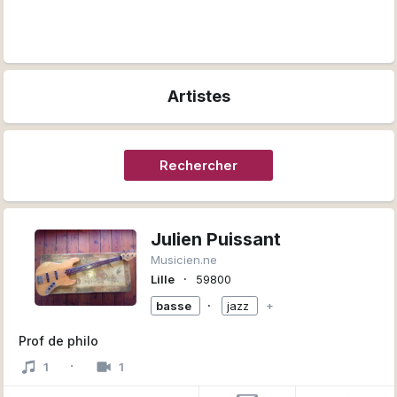
Artistes
Rechercher
Julien Puissant
Musicien.ne
∙
Lille
59800
∙
basse
jazz
+
Prof de philo
·
1
1