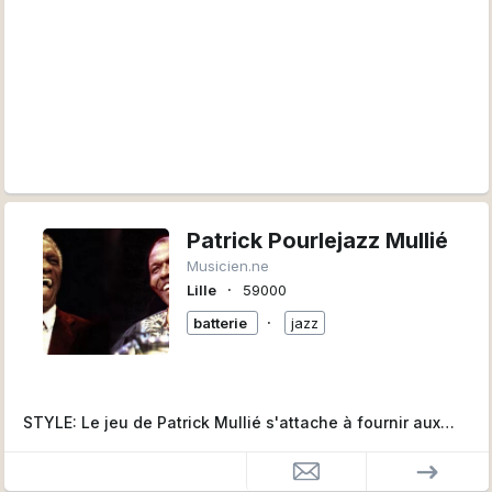
Patrick Pourlejazz Mullié
Musicien.ne
∙
Lille
59000
∙
batterie
jazz
STYLE: Le jeu de Patrick Mullié s'attache à fournir aux
solistes les bases idéales aux développements de leurs
idées harmoniques.Sa prédilection pour le jazz bebop,
hard bop et son admiration pour Thélonious Monk font