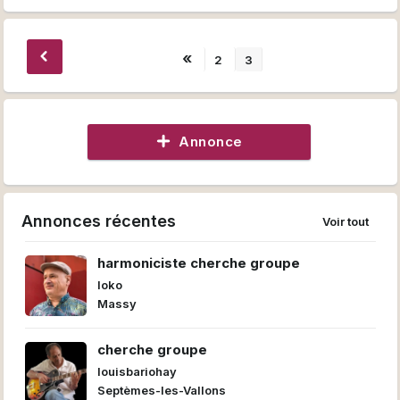
Jazz Journal, Mar
«
2
3
Annonce
Annonces récentes
Voir tout
harmoniciste cherche groupe
loko
Massy
cherche groupe
louisbariohay
Septèmes-les-Vallons