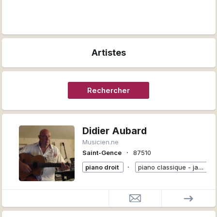
Artistes
Rechercher
Didier Aubard
Musicien.ne
∙
Saint-Gence
87510
∙
piano droit
piano classique - jazz _ variétés - accompagnement guitare tout style