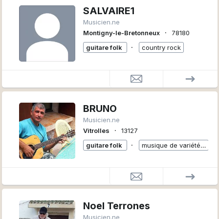
SALVAIRE1
Musicien.ne
∙
Montigny-le-Bretonneux
78180
∙
guitare folk
country rock
BRUNO
Musicien.ne
∙
Vitrolles
13127
∙
guitare folk
musique de variétés
+
Noel Terrones
Musicien.ne