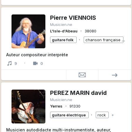
Pierre VIENNOIS
Musicien.ne
∙
L'Isle-d'Abeau
38080
∙
guitare folk
chanson française
+
Auteur compositeur interprète
·
9
0
PEREZ MARIN david
Musicien.ne
∙
Yerres
91330
∙
guitare électrique
rock
+
Musicien autodidacte multi-instrumentiste, auteur,