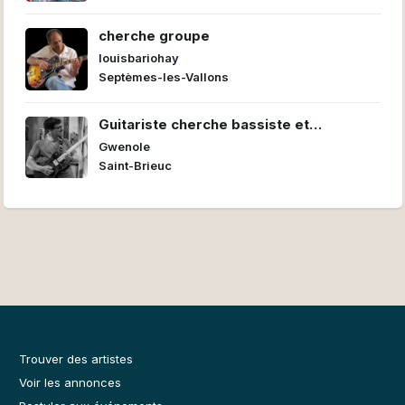
cherche groupe
louisbariohay
Septèmes-les-Vallons
Guitariste cherche bassiste et
batteur/euse pour former un power trio
Gwenole
Saint-Brieuc
Trouver des artistes
Voir les annonces