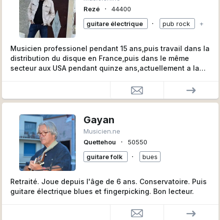
∙
Rezé
44400
∙
guitare électrique
pub rock
+
Musicien professionel pendant 15 ans,puis travail dans la
distribution du disque en France,puis dans le même
secteur aux USA pendant quinze ans,actuellement a la
retraite et assez disponible
Gayan
Musicien.ne
∙
Quettehou
50550
∙
guitare folk
bues
Retraité. Joue depuis l'âge de 6 ans. Conservatoire. Puis
guitare électrique blues et fingerpicking. Bon lecteur.