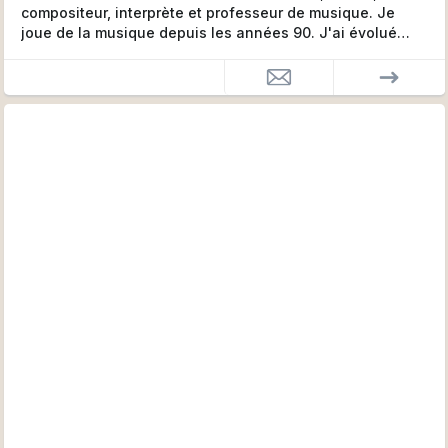
compositeur, interprète et professeur de musique. Je
joue de la musique depuis les années 90. J'ai évolué
dans le métal et le hard rock dès le début de ma carrière.
J'enseigne depuis 2008.