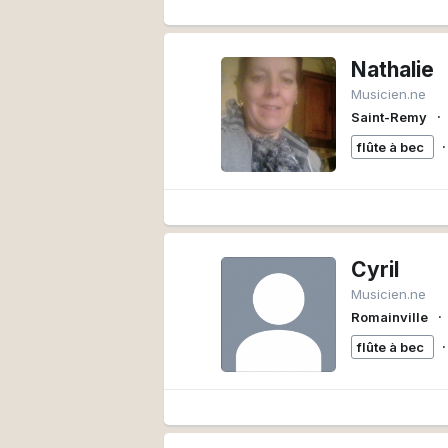
Nathalie
Musicien.ne
∙
Saint-Remy
∙
flûte à bec
Cyril
Musicien.ne
∙
Romainville
∙
flûte à bec