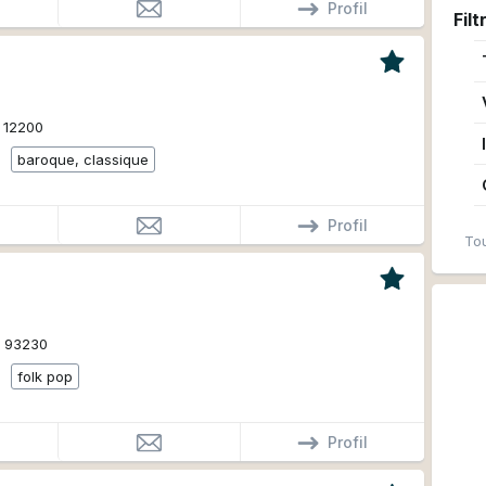
Profil
Filt
12200
baroque, classique
Profil
Tou
93230
folk pop
Profil