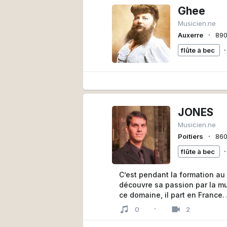
Ghee
Musicien.ne
∙
Auxerre
89
∙
flûte à bec
JONES
Musicien.ne
∙
Poitiers
86
∙
flûte à bec
C’est pendant la formation au
découvre sa passion par la mu
ce domaine, il part en France.
et Jéremie Papasergio (Dulce 
·
0
2
(Les Witches) qui abouti au 
Musician).