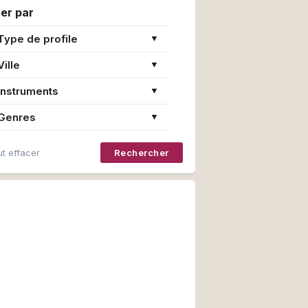
rer par
Type de profile
▼
Ville
▼
Instruments
▼
Genres
▼
t effacer
Rechercher