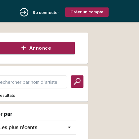
Créer un compte
Se connecter
Annonce
ésultats
er par