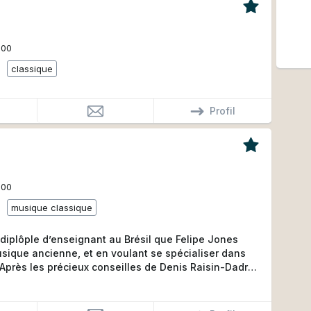
000
classique
Profil
000
musique classique
 diplôple d’enseignant au Brésil que Felipe Jones
sique ancienne, et en voulant se spécialiser dans
 Après les précieux conseilles de Denis Raisin-Dadre
Mémoire), il suit sa formation avec Claire Michon
DNSPM (Diplôme National Superieur Professionel de