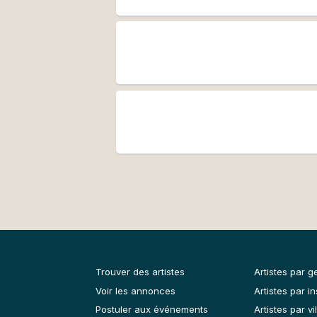
Felipe continue toujours ses 
écrites au XVIème et XVIIIème 
historiquement informé et de l
portes à d’autres questions.
En parallèle de la flûte à bec
du Conservatoire d’Aubervillie
Trouver des artistes
Artistes par g
Voir les annonces
Artistes par i
Postuler aux événements
Artistes par vil