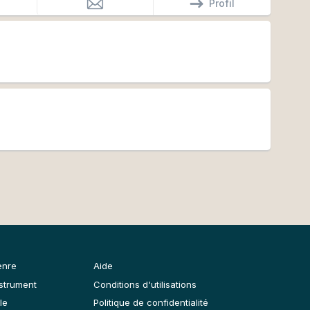
Profil
études musicologues sur les ouvrages didactiques
siècles pour d’un côté, le mener à une interpretation
’autre pour répondre aux questions qui l’ouvrent des
, le musicien apprend le Basson ancien dans le cadre
rs.
enre
Aide
nstrument
Conditions d'utilisations
le
Politique de confidentialité