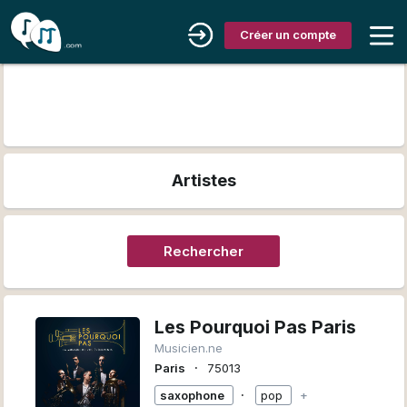
Créer un compte
Artistes
Rechercher
Les Pourquoi Pas Paris
Musicien.ne
∙
Paris
75013
∙
saxophone
pop
+