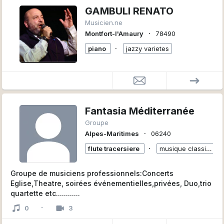
GAMBULI RENATO
Musicien.ne
∙
Montfort-l'Amaury
78490
∙
piano
jazzy varietes
Fantasia Méditerranée
Groupe
∙
Alpes-Maritimes
06240
∙
flute tracersiere
musique classique
Groupe de musiciens professionnels:Concerts
Eglise,Theatre, soirées événementielles,privées, Duo,trio
quartette etc............
·
0
3