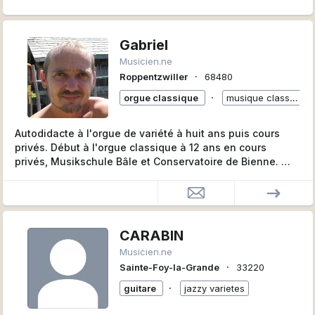
Gabriel
Musicien.ne
∙
Roppentzwiller
68480
∙
orgue classique
musique classique
Autodidacte à l'orgue de variété à huit ans puis cours
privés. Début à l'orgue classique à 12 ans en cours
privés, Musikschule Bâle et Conservatoire de Bienne.
Depuis 1983 j'officie régulièrement comme organiste,
accompagnement de chorales, instrumentistes.
Comme keyboarder j'ai joué dans des groupes de Rock,
Blues, variété, et Jazz.
A l'heure actuelle je me concentre sur la direction de
CARABIN
choeur, sur des projets ponctuels dans la variété ou le
Musicien.ne
jazz, et la composition de chansons.
∙
Sainte-Foy-la-Grande
33220
∙
guitare
jazzy varietes