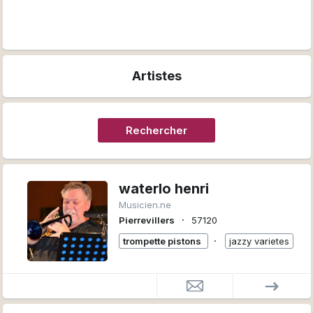
Artistes
Rechercher
waterlo henri
Musicien.ne
∙
Pierrevillers
57120
∙
trompette pistons
jazzy varietes