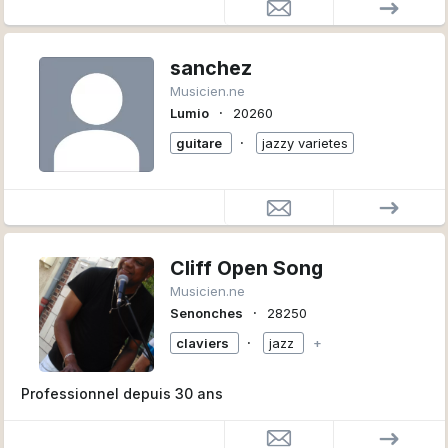
sanchez
Musicien.ne
∙
Lumio
20260
∙
guitare
jazzy varietes
Cliff Open Song
Musicien.ne
∙
Senonches
28250
∙
claviers
jazz
+
Professionnel depuis 30 ans