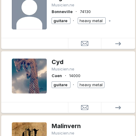
Musicien.ne
∙
Bonneville
74130
∙
guitare
heavy metal
+
Cyd
Musicien.ne
∙
Caen
14000
∙
guitare
heavy metal
Malinvern
Musicien.ne