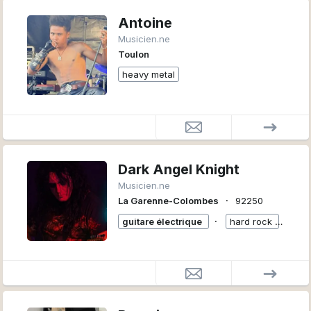
Antoine
Musicien.ne
Toulon
heavy metal
Dark Angel Knight
Musicien.ne
∙
La Garenne-Colombes
92250
∙
guitare électrique
hard rock
+