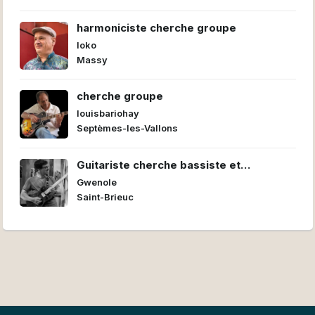
harmoniciste cherche groupe
loko
Massy
cherche groupe
louisbariohay
Septèmes-les-Vallons
Guitariste cherche bassiste et
batteur/euse pour former un power trio
Gwenole
Saint-Brieuc