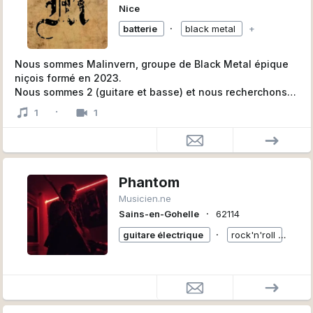
Nice
∙
batterie
black metal
+
Nous sommes Malinvern, groupe de Black Metal épique
niçois formé en 2023.
Nous sommes 2 (guitare et basse) et nous recherchons
des musiciens pour compléter notre line-up, idéalement
·
1
1
autour de la trentaine :
- un batteur
- un claviériste
- un chanteur
Phantom
- une 2ème guitariste
Musicien.ne
∙
Sains-en-Gohelle
62114
Le groupe ne joue pas du pur black metal mais puise son
inspiration des influences suivantes : Moonsorrow,
∙
guitare électrique
rock'n'roll
+
Dissection, Windir, Primordial, Emperor, Immortal,
Summoning, Opeth, Bathory, Enslaved, Burzum, Amorphis,
Insomnium, Equilibrium, Ensiferum, In Flames, Dark
Tranquillity.