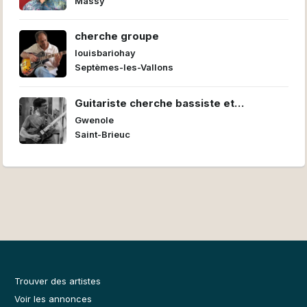
Massy
cherche groupe
louisbariohay
Septèmes-les-Vallons
Guitariste cherche bassiste et
batteur/euse pour former un power trio
Gwenole
Saint-Brieuc
Trouver des artistes
Voir les annonces