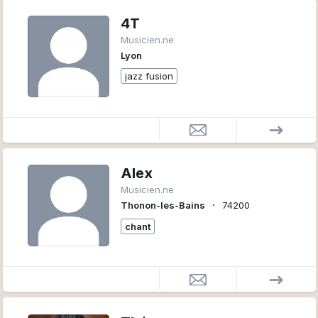
4T
Musicien.ne
Lyon
jazz fusion
Alex
Musicien.ne
∙
Thonon-les-Bains
74200
chant