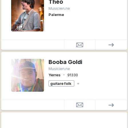
Théo
Musicien.ne
Palerme
Booba Goldi
Musicien.ne
∙
Yerres
91330
guitare folk
+