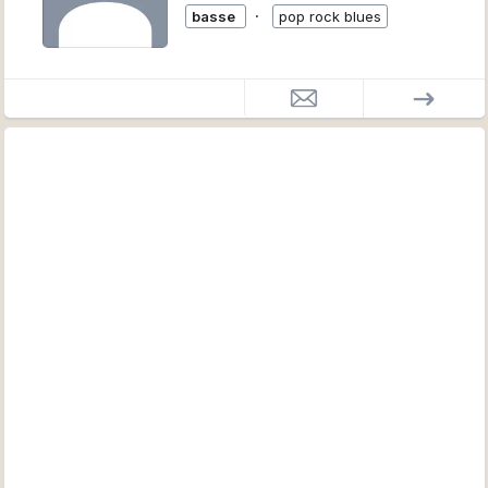
∙
basse
pop rock blues