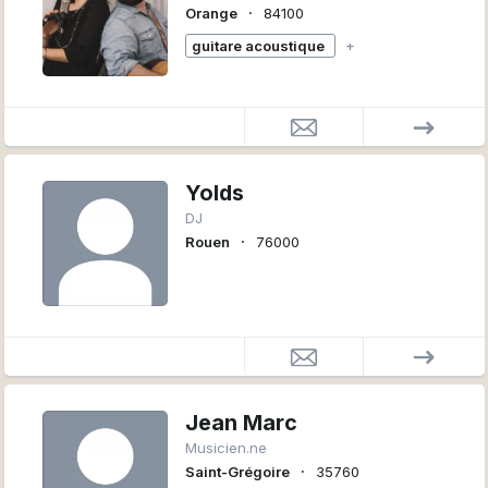
∙
Orange
84100
guitare acoustique
+
Yolds
DJ
∙
Rouen
76000
Jean Marc
Musicien.ne
∙
Saint-Grégoire
35760