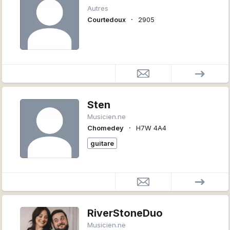
Autres
∙
Courtedoux
2905
Sten
Musicien.ne
∙
Chomedey
H7W 4A4
guitare
RiverStoneDuo
Musicien.ne