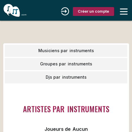
Créer un compte
Musiciens par
instruments
Groupes par
instruments
Djs par
instruments
ARTISTES PAR
INSTRUMENTS
Joueurs de
Aucun