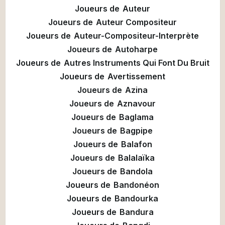
Joueurs de
Auteur
Joueurs de
Auteur Compositeur
Joueurs de
Auteur-Compositeur-Interprète
Joueurs de
Autoharpe
Joueurs de
Autres Instruments Qui Font Du Bruit
Joueurs de
Avertissement
Joueurs de
Azina
Joueurs de
Aznavour
Joueurs de
Baglama
Joueurs de
Bagpipe
Joueurs de
Balafon
Joueurs de
Balalaïka
Joueurs de
Bandola
Joueurs de
Bandonéon
Joueurs de
Bandourka
Joueurs de
Bandura