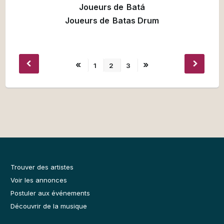
Joueurs de
Batá
Joueurs de
Batas Drum
«
»
1
2
3
Trouver des artistes
Voir les annonces
Postuler aux événements
Découvrir de la musique