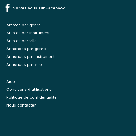
Suivez nous sur Facebook
Artistes par genre
Artistes par instrument
Artistes par ville
Annonces par genre
Annonces par instrument
Annonces par ville
Aide
Conditions d'utilisations
Politique de confidentialité
Nous contacter