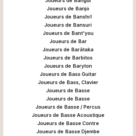
Joueurs de
Bangdi
Joueurs de
Banjo
Joueurs de
Banshrî
Joueurs de
Bansuri
Joueurs de
Bant'you
Joueurs de
Bar
Joueurs de
Barâtaka
Joueurs de
Barbitos
Joueurs de
Baryton
Joueurs de
Bass Guitar
Joueurs de
Bass, Clavier
Joueurs de
Basse
Joueurs de
Basse
Joueurs de
Basse / Percus
Joueurs de
Basse Acoustique
Joueurs de
Basse Contre
Joueurs de
Basse Djembe