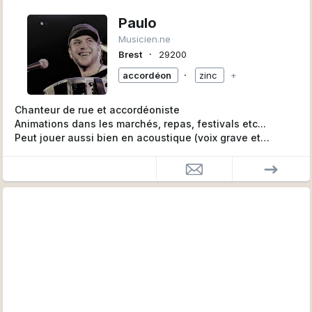
Paulo
Musicien.ne
∙
Brest
29200
∙
accordéon
zinc
+
Chanteur de rue et accordéoniste
Animations dans les marchés, repas, festivals etc...
Peut jouer aussi bien en acoustique (voix grave et
puissante) que sonorisé
Auteur, compositeur et membre du groupe 'BrindZinc'
Membre de la 'Compagnie des Zincs et d'Ailleurs'
Je fais de la musique depuis près de 20ans et ce n'est
pas fini !!!