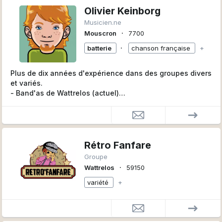
Olivier Keinborg
Musicien.ne
∙
Mouscron
7700
∙
batterie
chanson française
+
Plus de dix années d'expérience dans des groupes divers
et variés.
- Band'as de Wattrelos (actuel)
- Lucie Carton (actuel)
- Rétro'Fanfare (actuel)
- Rosa de Vento (actuel)
Rétro Fanfare
Groupe
∙
Wattrelos
59150
variété
+