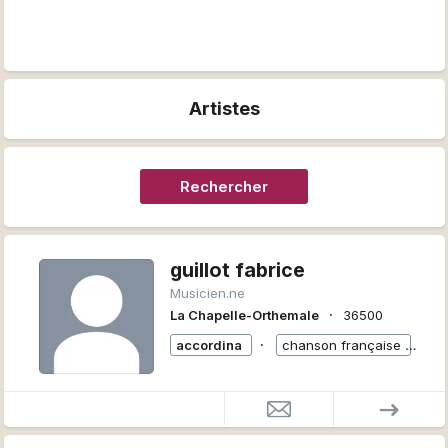
Artistes
Rechercher
guillot fabrice
Musicien.ne
∙
La Chapelle-Orthemale
36500
∙
accordina
chanson française
+