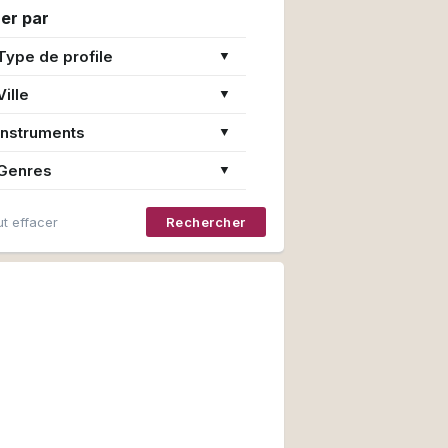
rer par
Type de profile
▼
Ville
▼
Instruments
▼
Genres
▼
t effacer
Rechercher