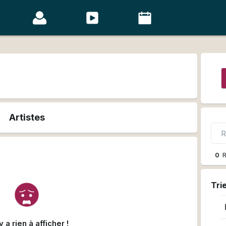
Artistes
0
R
Tri
'y a rien à afficher !