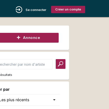
Créer un compte
Se connecter
Annonce
ésultats
er par