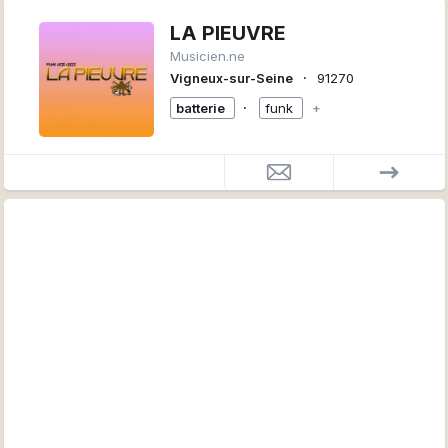
LA PIEUVRE
Musicien.ne
∙
Vigneux-sur-Seine
91270
∙
batterie
funk
+