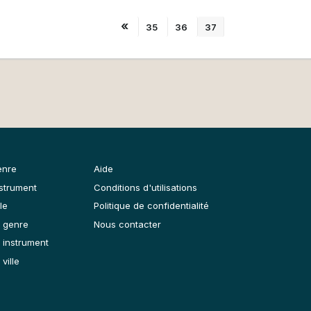
«
35
36
37
enre
Aide
nstrument
Conditions d'utilisations
le
Politique de confidentialité
 genre
Nous contacter
 instrument
ville