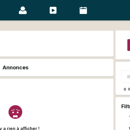
Annonces
0
R
Fil
'y a rien à afficher !