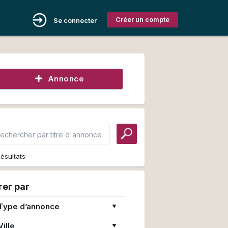
Créer un compte
Se connecter
Annonce
ésultats
trer par
Type d’annonce
▼
Ville
▼