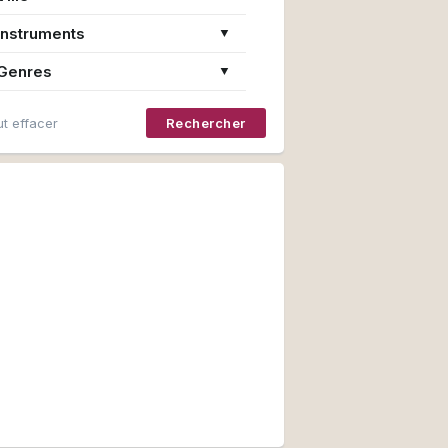
Instruments
▼
Genres
▼
t effacer
Rechercher