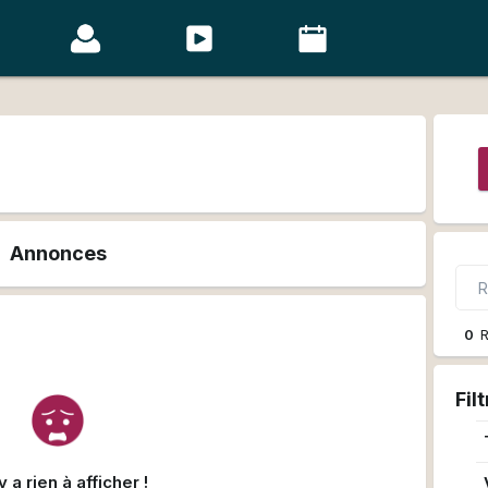
Annonces
0
R
Fil
'y a rien à afficher !