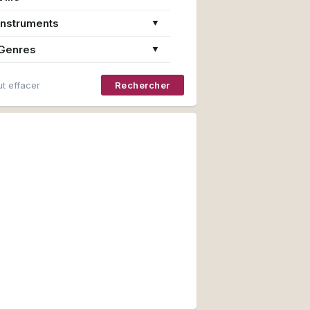
Instruments
▼
Genres
▼
t effacer
Rechercher