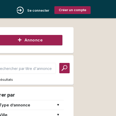
Créer un compte
Se connecter
Annonce
ésultats
trer par
Type d’annonce
▼
Ville
▼