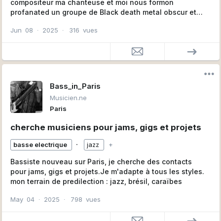
compositeur ma chanteuse et moi nous formon
profanated un groupe de Black death metal obscur et
occult nous cherchons 2 guitaristes un bassiste et un
Jun
08
∙
2025
∙
316
vues
clavieriste pour un projet sérieux se qui veut dire que il
sera intolérable de boire de l'alcool dur ou des drogues
dur excepté les bières légères et très peux alcoolisé
c'est la règle c'est un projet très sérieux autrement vous
connaissez la suite. Si t'es influence est belphegor les
vieux behemoth dark funeral theotoxin belenos vital
Bass_in_Paris
remains vesania sammath naur carach angren dimmu
Musicien.ne
borgir cradle of filth old Mans child children of bodom
Paris
pestlegion troll kroda windir vreid fintroll immortal amon
amarth hate ect bienvenue si tu travailles dans l'art tel
cherche musiciens pour jams, gigs et projets
que les effets spéciaux création de décor obscur et
occult bienvenue on est de brain-lalleud mon Facebook
∙
basse electrique
jazz
+
lionel van marsenille
Bassiste nouveau sur Paris, je cherche des contacts
pour jams, gigs et projets.Je m'adapte à tous les styles.
mon terrain de predilection : jazz, brésil, caraïbes
May
04
∙
2025
∙
798
vues