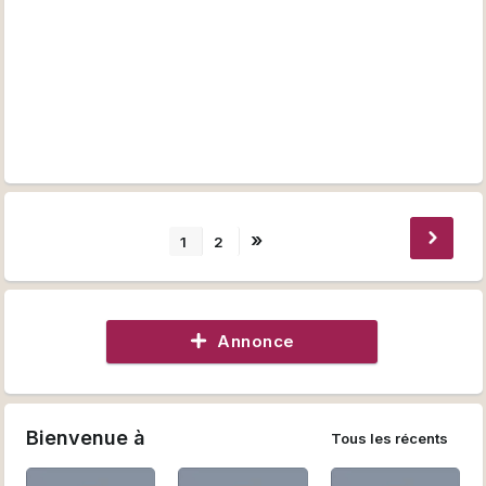
Téléphone
06.47.14.16.47
Musicalement,
Florian Gustave
»
1
2
Annonce
Bienvenue à
Tous les récents