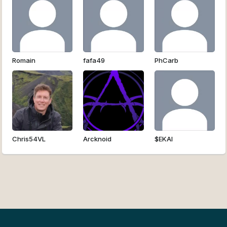
Romain
fafa49
PhCarb
Chris54VL
Arcknoid
$EKAI