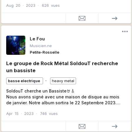
Dominique,
Aug
20
∙
2023
∙
626
vues
Le Fou
Musicien.ne
Petite-Rosselle
Le groupe de Rock Métal SoldouT recherche
un bassiste
∙
basse electrique
heavy metal
SoldouT cherche un Bassiste🤘🎸
Nous avons signé avec une maison de disque au mois
de janvier. Notre album sortira le 22 Septembre 2023.
Nous sommes une famille. S’entendre musicalement,
Apr
15
∙
2023
∙
746
vues
faire de la scène, avoir énormément de plaisir et y
consacrer du temps pour un projet sérieux.
Si tu penses être notre futur Bassiste alors laisse un