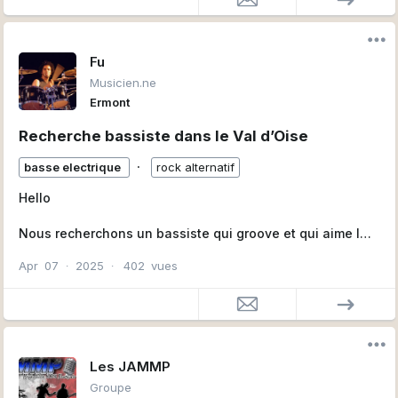
Fu
Musicien.ne
Ermont
Recherche bassiste dans le Val d’Oise
∙
basse electrique
rock alternatif
Hello
Nous recherchons un bassiste qui groove et qui aime la
puissance du rock.
Apr
07
∙
2025
∙
402
vues
Il s’agit d’un power trio rock créole.
Batteur à l’origine, j'ai troqué ma batterie avec un
Djembé pour me mettre au chant.
On a un guitariste blues/Rock et on n’attends plus que
toi.
Si tu aimes le mélange des styles et que tu n’as pas
Les JAMMP
peur des rythmes syncopés et caribéens, tu nous
Groupe
intéresses :)