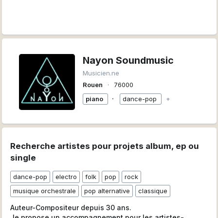
Nayon Soundmusic
Musicien.ne
Rouen
∙
76000
∙
piano
dance-pop
+
Recherche artistes pour projets album, ep ou
single
dance-pop
electro
folk
pop
rock
musique orchestrale
pop alternative
classique
Auteur-Compositeur depuis 30 ans.
Je propose un accompagnement pour les artistes-