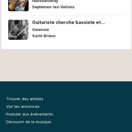
louisbariohay
Septèmes-les-Vallons
Guitariste cherche bassiste et
batteur/euse pour former un power trio
Gwenole
Saint-Brieuc
Trouver des artistes
Voir les annonces
Postuler aux événements
Découvrir de la musique