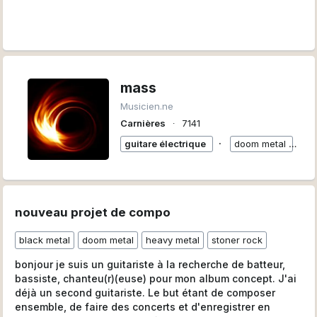
mass
Musicien.ne
Carnières
∙
7141
∙
guitare électrique
doom metal
+
nouveau projet de compo
black metal
doom metal
heavy metal
stoner rock
bonjour je suis un guitariste à la recherche de batteur,
bassiste, chanteu(r)(euse) pour mon album concept. J'ai
déjà un second guitariste. Le but étant de composer
ensemble, de faire des concerts et d'enregistrer en