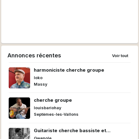
Annonces récentes
Voir tout
harmoniciste cherche groupe
loko
Massy
cherche groupe
louisbariohay
Septèmes-les-Vallons
Guitariste cherche bassiste et
batteur/euse pour former un power trio
Gwenole