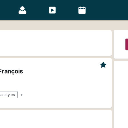
François
0
us styles
+