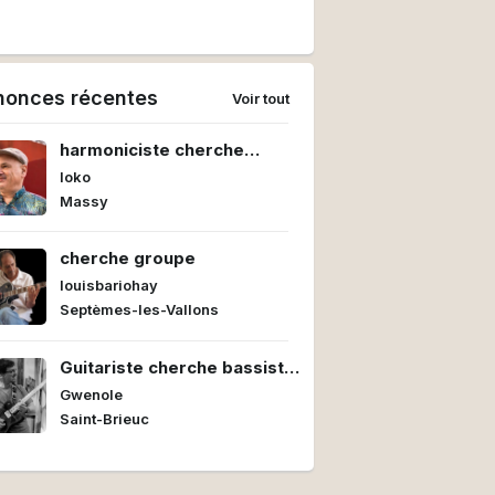
nonces récentes
Voir tout
harmoniciste cherche
groupe
loko
Massy
cherche groupe
louisbariohay
Septèmes-les-Vallons
Guitariste cherche bassiste
et batteur/euse pour former
Gwenole
un power trio
Saint-Brieuc