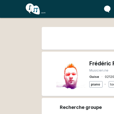
Frédéric 
Musicien.ne
Guise
∙
0212
∙
piano
to
Recherche groupe