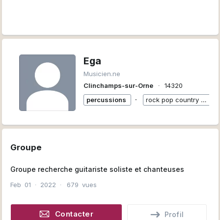
Ega
Musicien.ne
Clinchamps-sur-Orne
∙
14320
∙
percussions
rock pop country variété française et plus
Groupe
Groupe recherche guitariste soliste et chanteuses
Feb
01
∙
2022
∙
679
vues
Contacter
Profil