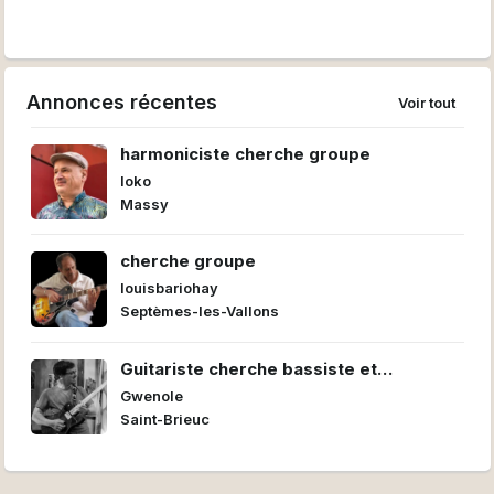
Annonces récentes
Voir tout
harmoniciste cherche groupe
loko
Massy
cherche groupe
louisbariohay
Septèmes-les-Vallons
Guitariste cherche bassiste et
batteur/euse pour former un power trio
Gwenole
Saint-Brieuc